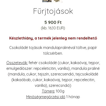
Fürjtojások
5 900 Ft
(kb. 16,10 EUR)
Készlethiány, a termék jelenleg nem rendelhető
Csokoládé tojások mandulapralinéval töltve, papír
tölcsérben.
Összetevők:
fehér csokoládé (cukor, kakaóvaj, tejpor,
emulgeálószer: repceleticitin, vanília), mandula praliné
(mandula, cukor, tejszín, szerecsendió, tejcsokoládé
(kakaóbab, cukor, kakaóvaj, tejpor, repcelecitin,
vanília), szerecsndió)
Tömeg:
100g
Minőségmegőrzési idő
1 hónap