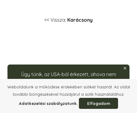
<< Vissza:
Karácsony
Úgy tűnik, az USA-ból érkezett, ahova nem
szállítunk közvetlenül. Rendelésleadáshoz kérjük,
Weboldalunk a működése érdekében sütiket használ. Az oldal
látogasson el partnerünk weboldalára:
további böngészésével hozzájárul a sütik használatához.
caputos.com/rozsavolgyi
.
Bejelentkezés
Gyorsrendelés
Impresszum
Info+ÁSZF
Adatkezelési szabályzatunk.
Elfogadom
Támogatás
Adatvédelem
Elérhetőség
HU
/
EN