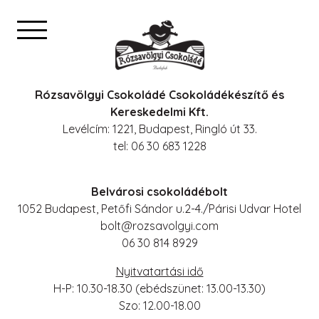
Rózsavölgyi Csokoládé Csokoládékészítő és
Kereskedelmi Kft.
Levélcím: 1221, Budapest, Ringló út 33.
tel: 06 30 683 1228
Belvárosi csokoládébolt
1052 Budapest, Petőfi Sándor u.2-4./Párisi Udvar Hotel
bolt@rozsavolgyi.com
06 30 814 8929
Nyitvatartási idő
H-P: 10.30-18.30 (ebédszünet: 13.00-13.30)
Szo: 12.00-18.00