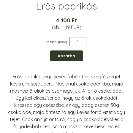
Erős paprikás
4 100 Ft
(kb. 11,19 EUR)
Mennyiség:
Kosárba
Erős paprikát, egy kevés fahéjat és szegfűszeget
keverünk saját perui Nacional csokoládénkba, majd
másnap őröljük és csomagoljuk. A forró csokoládét
úgy kell elkészítened, hogy az őrölt csokoládét
kiteszed egy csészébe, ez egy adag esetén 30g
csokoládé, majd öntesz rá egy kevés forró vizet vagy
tejet. Csak annyit önts rá, hogy a csokoládéból és a
folyadékból szép, sűrű masszát keverhess! Ha ez