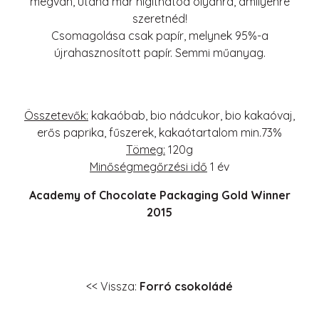
megvan, utána már higíthatod olyanra, amilyenre
szeretnéd!
Csomagolása csak papír, melynek 95%-a
újrahasznosított papír. Semmi műanyag.
Összetevők:
kakaóbab, bio nádcukor, bio kakaóvaj,
erős paprika, fűszerek, kakaótartalom min.73%
Tömeg:
120g
Minőségmegőrzési idő
1 év
Academy of Chocolate Packaging Gold Winner
2015
<< Vissza:
Forró csokoládé